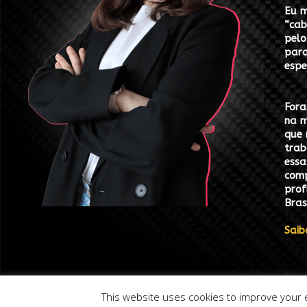
Eu m
“cab
pelo
para
espe
Fora
na m
que 
trab
essa
comp
prof
Bras
Saib
This website uses cookies to improve your e
@2020 Todos os direitos reservados. Tema por:
PenciDesign.