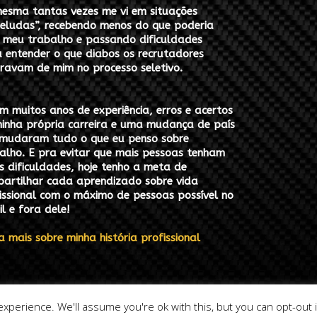
esma tantas vezes me vi em situações
eludas”, recebendo menos do que poderia
 meu trabalho e passando dificuldades
 entender o que diabos os recrutadores
ravam de mim no processo seletivo.
m muitos anos de experiência, erros e acertos
inha própria carreira e uma mudança de país
mudaram tudo o que eu penso sobre
alho.
E pra evitar que mais pessoas tenham
s dificuldades, hoje tenho a meta de
artilhar cada aprendizado sobre vida
issional com o máximo de pessoas possível no
il e fora dele!
a mais sobre minha história profissional
xperience. We'll assume you're ok with this, but you can opt-out 
HOME