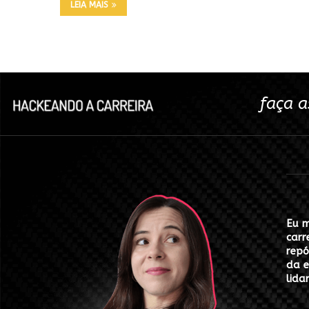
LEIA MAIS
faça a
Eu m
carr
repó
da e
lida