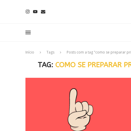
Início
Tags
Posts com a tag "como se preparar pr
TAG:
COMO SE PREPARAR PR