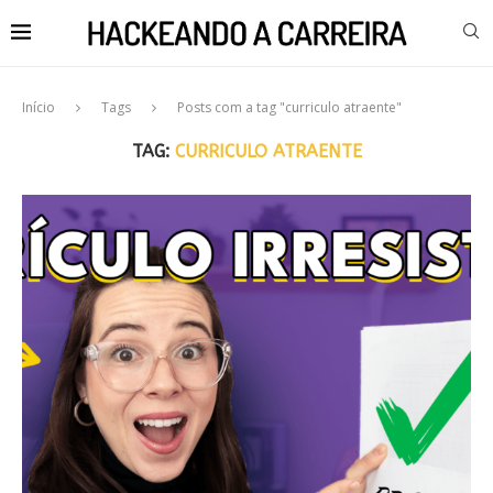
Início
Tags
Posts com a tag "curriculo atraente"
TAG:
CURRICULO ATRAENTE