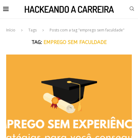
Início
Tags
Posts com a tag "emprego sem faculdade"
TAG:
EMPREGO SEM FACULDADE